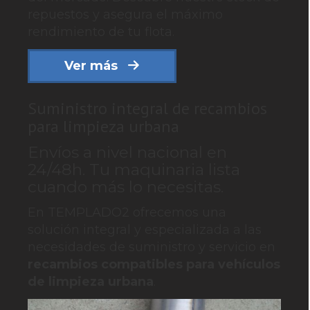
repuestos y asegura el máximo
rendimiento de tu flota.
Ver más
Suministro integral de recambios
para limpieza urbana
Envíos a nivel nacional en
24/48h. Tu maquinaria lista
cuando más lo necesitas.
En TEMPLADO2 ofrecemos una
solución integral y especializada a las
necesidades de suministro y servicio en
recambios compatibles para vehículos
de limpieza urbana
.