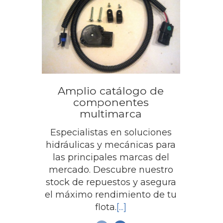
Amplio catálogo de
Sumi
componentes
recam
multimarca
Especialistas en soluciones
En T
hidráulicas y mecánicas para
una
las principales marcas del
e
mercado. Descubre nuestro
neces
stock de repuestos y asegura
ser
el máximo rendimiento de tu
compa
flota.
[...]
de