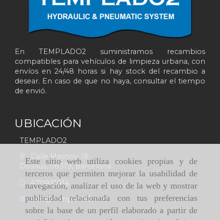
En TEMPLADO2 suministramos recambios
compatibles para vehículos de limpieza urbana, con
envíos en 24/48 horas si hay stock del recambio a
desear. En caso de que no haya, consultar el tiempo
de envió.
UBICACIÓN
TEMPLADO2
Calle Masnou 18
Este sitio web utiliza cookies propias y de
Dosrius,
08319,
Barcelona
terceros que permiten mejorar la usabilidad de
670931914
navegación, analizar el uso de la web y mostrar
publicidad relacionada con tus preferencias
info
templado2.com
sobre la base de un perfil elaborado a partir de